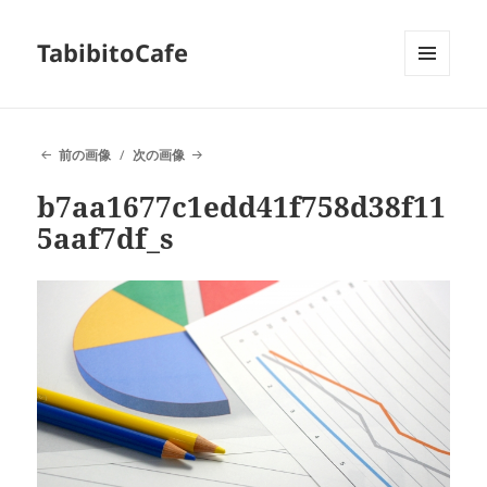
TabibitoCafe
メニュ
ーとウ
ィジェ
ット
前の画像
次の画像
b7aa1677c1edd41f758d38f11
5aaf7df_s